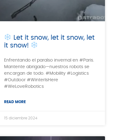
Let it snow, let it snow, let
it snow!
Enfrentando el paraíso invernal en #Paris.
Mantente abrigado—nuestros robots se
encargan de todo. #Mobility #Logistics
#Outdoor #WinterIsHere
#WeLoveRobotics
READ MORE
15 diciembre 2024