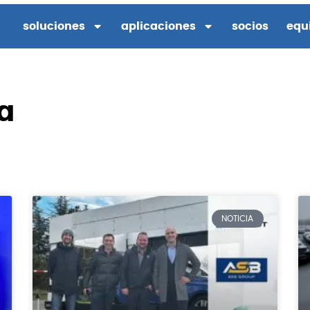
soluciones
aplicaciones
socios
equ
a
NOTICIA