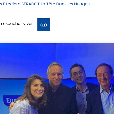
s
E.Leclerc
STRADOT
La Tête Dans les Nuages
a escuchar y ver :