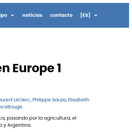
ipo
notícias
contacto
[ES]
n Europe 1
ouard Leclerc
,
Philippe Sauze
,
Elisabeth
nceBouge
.
a, pasando por la agricultura, el
ia y Argentina.