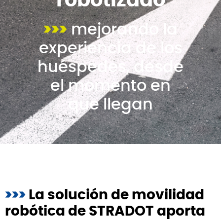
robotizado
>>>
mejorando la
experiencia de los
huéspedes, desde
el momento en
que llegan
>>>
La solución de movilidad
robótica de STRADOT aporta