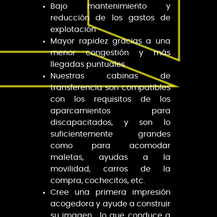
Bajo mantenimiento y
reducción de los gastos de
explotación
Mayor rapidez gracias a una
menor congestión y más
llegadas puntuales.
Nuestras cabinas de
transferencia son compatibles
con los requisitos de los
aparcamientos para
discapacitados, y son lo
suficientemente grandes
como para acomodar
maletas, ayudas a la
movilidad, carros de la
compra, cochecitos, etc.
Cree una primera impresión
acogedora y ayude a construir
su imagen , lo que conduce a