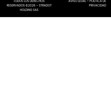
TODOS LOS DERECHOS
AVISO LEGAL
–
POLÍTICA DE
RESERVADOS ©2026 – STRADOT
PRIVACIDAD
HOLDING SAS