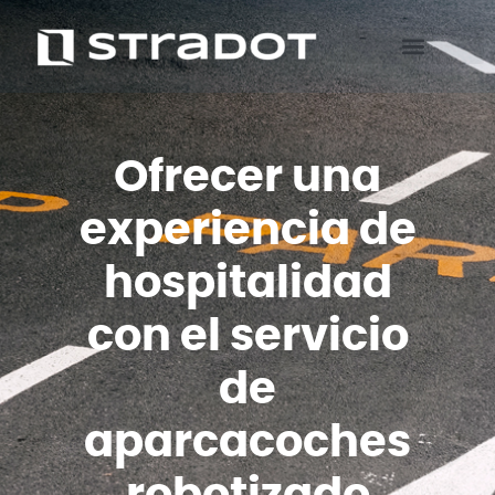
Ofrecer una
experiencia de
hospitalidad
con el servicio
de
aparcacoches