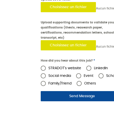
Choisissez un fichier
Upload supporting documents to validate you
qualifications (thesis, reasearch paper,
certifications, recommendation letters, schoo
transcript, etc)
Choisissez un fichier
How did you hear about this job?
*
STRADOT's website
LinkedIn
Social media
Event
Sch
Family/friend
Others
Send Message