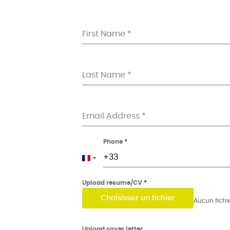
First Name
*
Last Name
*
Email Address
*
Phone
*
France +33
Upload resume/CV
*
Choisissez un fichier
Upload cover letter